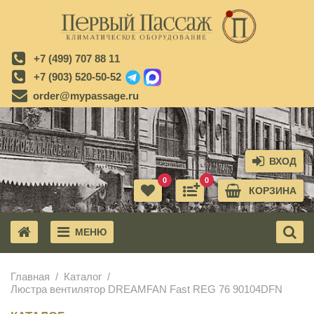
+7 (499) 707 88 11
+7 (903) 520-50-52
order@mypassage.ru
ВХОД
0
0
КОРЗИНА
МЕНЮ
X
Главная
Каталог
Люстра вентилятор DREAMFAN Fast REG 76 90104DFN