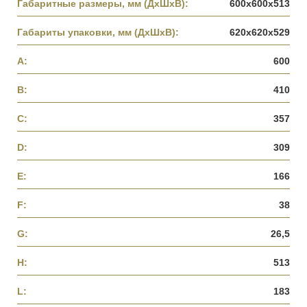
Габаритные размеры, мм (ДхШхВ):
600х600х513
Габариты упаковки, мм (ДхШхВ):
620х620х529
A:
600
B:
410
C:
357
D:
309
E:
166
F:
38
G:
26,5
H:
513
L:
183