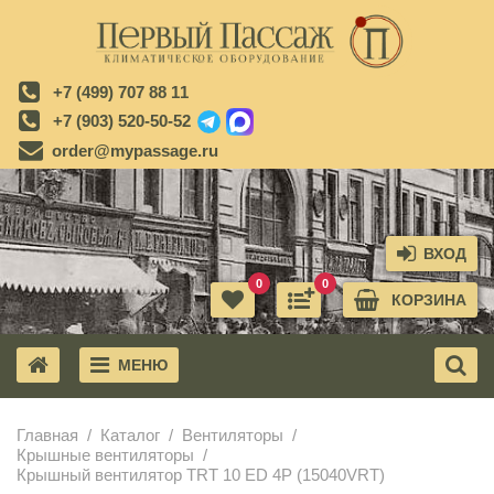
+7 (499) 707 88 11
+7 (903) 520-50-52
order@mypassage.ru
ВХОД
0
0
КОРЗИНА
МЕНЮ
X
Главная
Каталог
Вентиляторы
Крышные вентиляторы
Крышный вентилятор TRT 10 ED 4P (15040VRT)