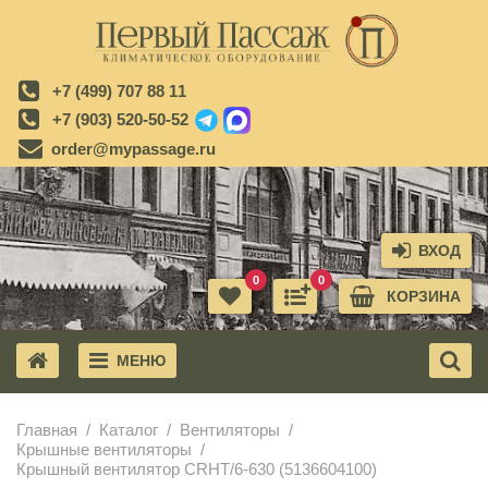
+7 (499) 707 88 11
+7 (903) 520-50-52
order@mypassage.ru
ВХОД
0
0
КОРЗИНА
МЕНЮ
X
Главная
Каталог
Вентиляторы
Крышные вентиляторы
Крышный вентилятор CRHT/6-630 (5136604100)