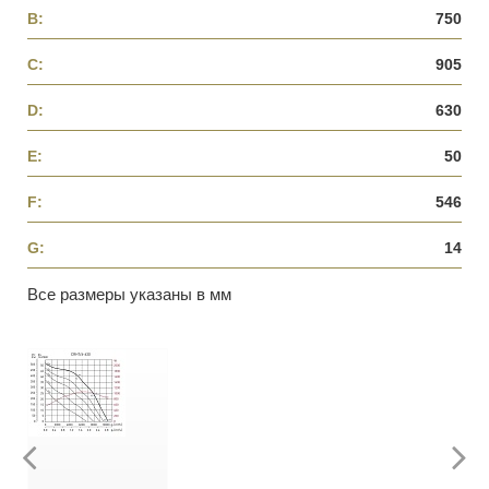
B:
750
C:
905
D:
630
E:
50
F:
546
G:
14
Все размеры указаны в мм