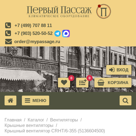
+7 (499) 707 88 11
+7 (903) 520-50-52
order@mypassage.ru
ВХОД
0
0
КОРЗИНА
МЕНЮ
X
Главная
Каталог
Вентиляторы
Крышные вентиляторы
Крышный вентилятор CRHT/6-355 (5136604500)