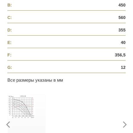
B:
450
C:
560
D:
355
E:
40
F:
356,5
G:
12
Все размеры указаны в мм