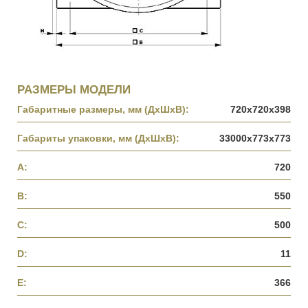
РАЗМЕРЫ МОДЕЛИ
Габаритные размеры, мм (ДхШхВ):
720х720х398
Габариты упаковки, мм (ДхШхВ):
33000х773х773
A:
720
B:
550
C:
500
D:
11
E:
366