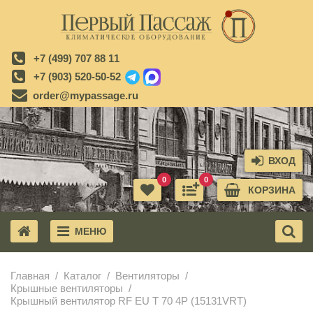
+7 (499) 707 88 11
+7 (903) 520-50-52
order@mypassage.ru
ВХОД
0
0
КОРЗИНА
МЕНЮ
X
Главная
Каталог
Вентиляторы
Крышные вентиляторы
Крышный вентилятор RF EU T 70 4P (15131VRT)