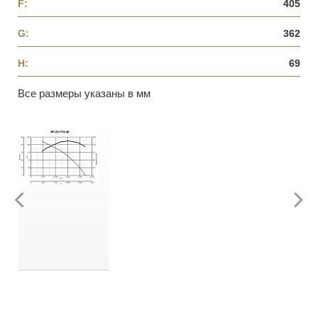
F:
405
G:
362
H:
69
Все размеры указаны в мм