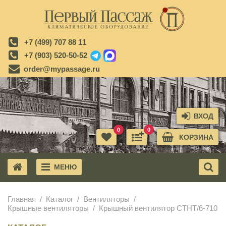
+7 (499) 707 88 11
+7 (903) 520-50-52
order@mypassage.ru
ВХОД
0
0
КОРЗИНА
МЕНЮ
X
Главная
Каталог
Вентиляторы
Крышные вентиляторы
Крышный вентилятор CTHT/6-710