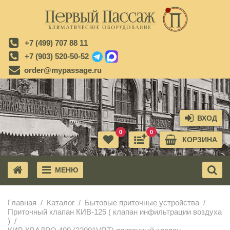
+7 (499) 707 88 11
+7 (903) 520-50-52
order@mypassage.ru
ВХОД
0
0
КОРЗИНА
МЕНЮ
X
Главная
Каталог
Бытовые приточные устройства
Приточный клапан КИВ-125 ( клапан инфильтрации воздуха
)