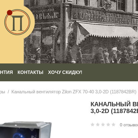
АНТИЯ
КОНТАКТЫ
ХОЧУ СКИДКУ!
оры
Канальный вентилятор Zilon ZFX 70-40 3,0-2D (1187842BR)
КАНАЛЬНЫЙ ВЕ
3,0-2D (1187842
0 отзыво