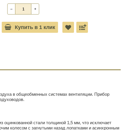
‒
+
Купить в 1 клик
воздуха в общеобменных системах вентиляции. Прибор
оздуховодов.
з оцинкованной стали толщиной 1,5 мм, что исключает
очим колесом с загнутыми назад лопатками и асинхронным