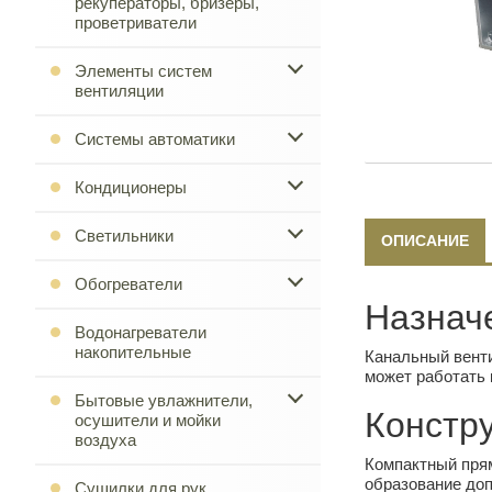
рекуператоры, бризеры,
проветриватели
Элементы систем
вентиляции
Системы автоматики
Кондиционеры
Светильники
ОПИСАНИЕ
Обогреватели
Назнач
Водонагреватели
накопительные
Канальный венти
может работать 
Бытовые увлажнители,
Констр
осушители и мойки
воздуха
Компактный прям
образование доп
Сушилки для рук