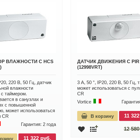
ОР ВЛАЖНОСТИ C HCS
ДАТЧИК ДВИЖЕНИЯ C PIR
)
(12998VRT)
IP20, 220 В, 50 Гц, датчик
3 А, 50 °, IP20, 220 В, 50 Гц, 
ьной влажности
может использоваться с пул
) с таймером.
CR
вается в санузлах и
Vortice
Гарантия
х с повышенной
ю, может использоваться
11 322
и CR
В корзину
Гарантия: 2 года
12 580
11 322 руб.
орзину