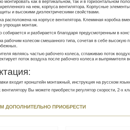
о монтировать как в вертикальном, так и в горизонтальном поло
акрепленного на нем, корпуса вентилятора. Корпусные элемент
ащиты и высокими диэлектрическими свойствами.
а расположена на корпусе вентилятора. Клеммная коробка вме
о упрощая монтаж.
о собирается и разбирается благодаря предусмотренным в кон
 рабочим колесом смешанного типа, сочетая в себе высокую п
обежных.
теля являясь частью рабочего колеса, сглаживаю поток воздух
ектирует поток воздуха после рабочего колеса и выпрямителя в
ктация:
авки входит кронштейн монтажный, инструкция на русском язык
 вентилятору Вы можете приобрести регулятор скорости, 2-х к
М ДОПОЛНИТЕЛЬНО ПРИОБРЕСТИ