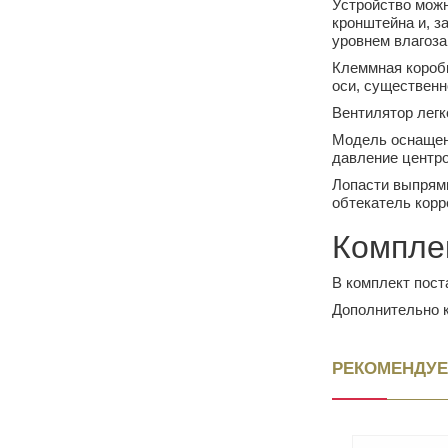
Устройство можн
кронштейна и, з
уровнем влагоз
Клеммная коробк
оси, существенн
Вентилятор легк
Модель оснащена
давление центр
Лопасти выпрями
обтекатель корр
Компле
В комплект пост
Дополнительно к
РЕКОМЕНДУЕ