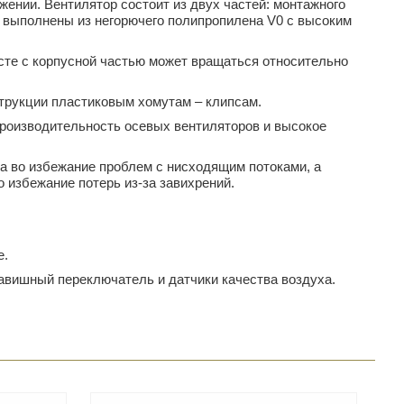
жении. Вентилятор состоит из двух частей: монтажного
ы выполнены из негорючего полипропилена V0 с высоким
сте с корпусной частью может вращаться относительно
струкции пластиковым хомутам – клипсам.
роизводительность осевых вентиляторов и высокое
а во избежание проблем с нисходящим потоками, а
о избежание потерь из-за завихрений.
е.
лавишный переключатель и датчики качества воздуха.