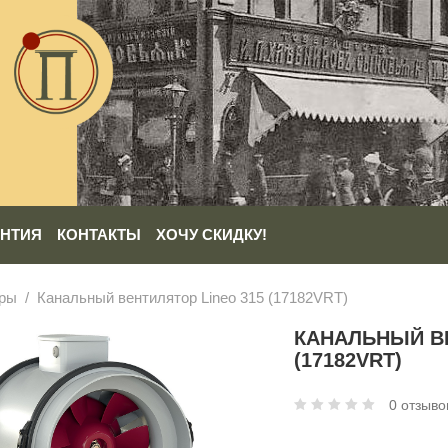
АНТИЯ
КОНТАКТЫ
ХОЧУ СКИДКУ!
оры
Канальный вентилятор Lineo 315 (17182VRT)
КАНАЛЬНЫЙ ВЕ
(17182VRT)
0 отзыво