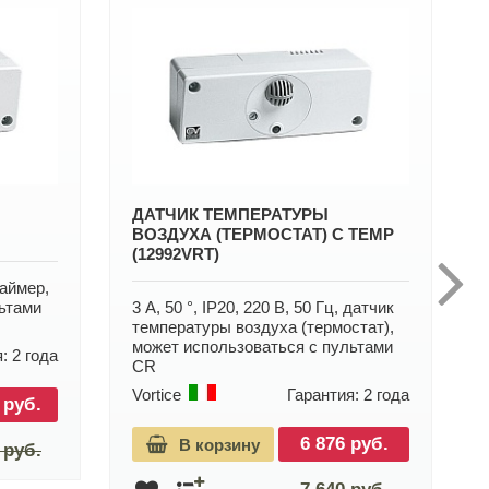
ДАТЧИК ТЕМПЕРАТУРЫ
ВОЗДУХА (ТЕРМОСТАТ) C TEMP
(12992VRT)
таймер,
ьтами
3 А, 50 °, IP20, 220 В, 50 Гц, датчик
температуры воздуха (термостат),
может использоваться с пультами
: 2 года
CR
Vortice
Гарантия: 2 года
 руб.
6 876 руб.
В корзину
 руб.