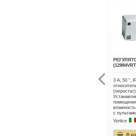
КИВ КВАДРО 600 (23003VRT)
РЕГУЛЯТ
ПРИТОЧНЫЙ КЛАПАН
(12994VRT
Длина клапана: 600 мм.
3 А, 50 °, 
относител
Vortice
Гарантия: 5 лет
(гигростат
Устанавли
8 301 руб.
В корзину
помещения
влажность
с пультам
9 223 руб.
Vortice
В к