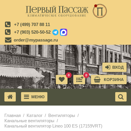
+7 (499) 707 88 11
+7 (903) 520-50-52
order@mypassage.ru
ВХОД
0
0
КОРЗИНА
МЕНЮ
X
Главная
Каталог
Вентиляторы
Канальные вентиляторы
Канальный вентилятор Lineo 100 ES (17159VRT)