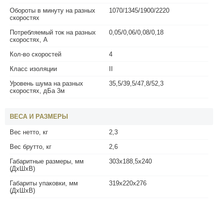
Обороты в минуту на разных
1070/1345/1900/2220
скоростях
Потребляемый ток на разных
0,05/0,06/0,08/0,18
скоростях, А
Кол-во скоростей
4
Класс изоляции
II
Уровень шума на разных
35,5/39,5/47,8/52,3
скоростях, дБа 3м
ВЕСА И РАЗМЕРЫ
Вес нетто, кг
2,3
Вес брутто, кг
2,6
Габаритные размеры, мм
303х188,5х240
(ДхШхВ)
Габариты упаковки, мм
319х220х276
(ДхШхВ)