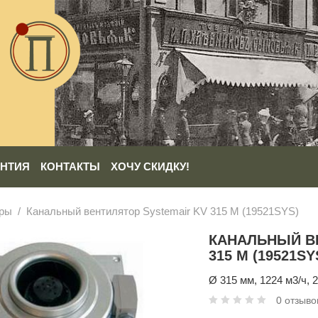
АНТИЯ
КОНТАКТЫ
ХОЧУ СКИДКУ!
оры
Канальный вентилятор Systemair KV 315 M (19521SYS)
КАНАЛЬНЫЙ В
315 M (19521SY
Ø 315 мм, 1224 м3/ч, 2
0 отзыво