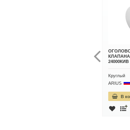
ОГОЛОВОК КИВ КВАДРО
ОГОЛОВО
22319VRT
КЛАПАНА 
24000КИВ
Квадратный
Круглый
Vortice
Гарантия: 10 лет
ARIUS
12 001 руб.
В корзину
В к
13 334 руб.