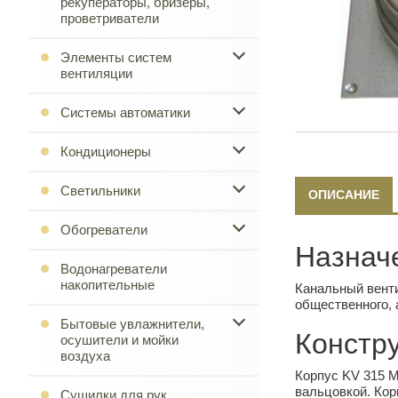
рекуператоры, бризеры,
проветриватели
Элементы систем
вентиляции
Системы автоматики
Кондиционеры
Светильники
ОПИСАНИЕ
Обогреватели
Назнач
Водонагреватели
накопительные
Канальный венти
общественного, 
Бытовые увлажнители,
Констру
осушители и мойки
воздуха
Корпус KV 315 M
вальцовкой. Кор
Сушилки для рук