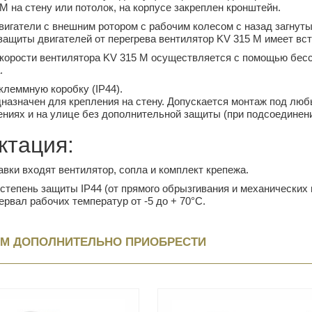
M на стену или потолок, на корпусе закреплен кронштейн.
игатели с внешним ротором с рабочим колесом с назад загнуты
защиты двигателей от перегрева вентилятор KV 315 M имеет вс
корости вентилятора KV 315 M осуществляется с помощью бесст
.
клеммную коробку (IP44).
назначен для крепления на стену. Допускается монтаж под любы
иях и на улице без дополнительной защиты (при подсоединении
ктация:
авки входят вентилятор, сопла и комплект крепежа.
, степень защиты IP44 (от прямого обрызгивания и механически
ервал рабочих температур от -5 до + 70°С.
М ДОПОЛНИТЕЛЬНО ПРИОБРЕСТИ