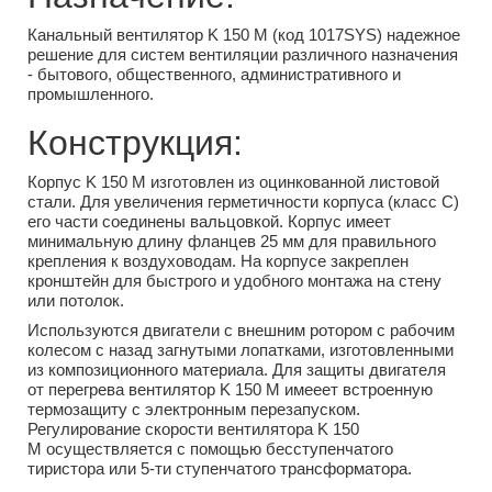
Канальный вентилятор K 150 M (код 1017SYS) надежное
решение для систем вентиляции различного назначения
- бытового, общественного, административного и
промышленного.
Конструкция:
Корпус K 150 M изготовлен из оцинкованной листовой
стали. Для увеличения герметичности корпуса (класс С)
его части соединены вальцовкой. Корпус имеет
минимальную длину фланцев 25 мм для правильного
крепления к воздуховодам. На корпусе закреплен
кронштейн для быстрого и удобного монтажа на стену
или потолок.
Используются двигатели с внешним ротором с рабочим
колесом с назад загнутыми лопатками, изготовленными
из композиционного материала. Для защиты двигателя
от перегрева вентилятор K 150 M имееет встроенную
термозащиту с электронным перезапуском.
Регулирование скорости вентилятора K 150
M осуществляется с помощью бесступенчатого
тиристора или 5-ти ступенчатого трансформатора.