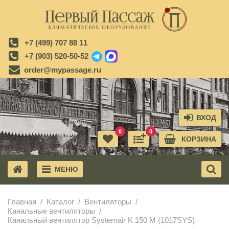
+7 (499) 707 88 11
+7 (903) 520-50-52
order@mypassage.ru
ВХОД
0
0
КОРЗИНА
МЕНЮ
X
Главная
Каталог
Вентиляторы
Канальные вентиляторы
Канальный вентилятор Systemair K 150 M (1017SYS)