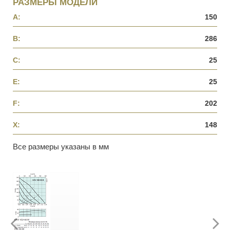
РАЗМЕРЫ МОДЕЛИ
A:
150
B:
286
C:
25
E:
25
F:
202
X:
148
Все размеры указаны в мм