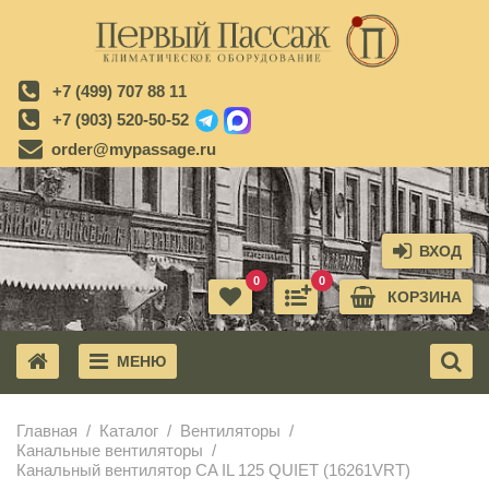
+7 (499) 707 88 11
+7 (903) 520-50-52
order@mypassage.ru
ВХОД
0
0
КОРЗИНА
МЕНЮ
X
Главная
Каталог
Вентиляторы
Канальные вентиляторы
Канальный вентилятор CA IL 125 QUIET (16261VRT)