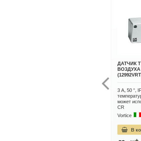
КИВ КВАДРО 600 (23003VRT)
ДАТЧИК 
ПРИТОЧНЫЙ КЛАПАН
ВОЗДУХА 
(12992VRT
Длина клапана: 600 мм.
3 А, 50 °, 
Vortice
Гарантия: 5 лет
температур
может исп
8 301 руб.
В корзину
CR
Vortice
9 223 руб.
В к