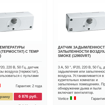
ТЕМПЕРАТУРЫ
ДАТЧИК ЗАДЫМЛЕННОСТ
(ТЕРМОСТАТ) C TEMP
ЗАПЫЛЕННОСТИ ВОЗДУХ
)
SMOKE (12993VRT)
IP20, 220 В, 50 Гц, датчик
3 А, 50 °, IP20, 220 В, 50 Гц,
ы воздуха (термостат),
задымления или запыленнос
ользоваться с пультами
воздуха. Устанавливается в
курительных комнатах и
запыленных помещениях. П
Гарантия: 2 года
обнаружении дыма и пыли
включает вентилятор.
6 876 руб.
орзину
Vortice
Гарантия