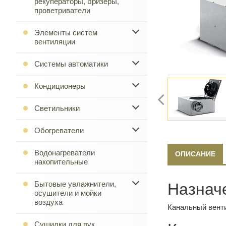
рекуператоры, бризеры,
проветриватели
Элементы систем
вентиляции
Системы автоматики
Кондиционеры
Светильники
Обогреватели
Водонагреватели
ОПИСАНИЕ
накопительные
Бытовые увлажнители,
Назнач
осушители и мойки
воздуха
Канальный венти
Сушилки для рук