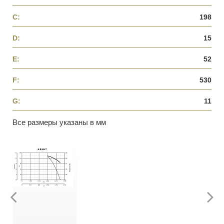
C:
198
D:
15
E:
52
F:
530
G:
11
Все размеры указаны в мм