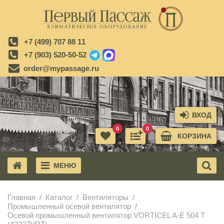
+7 (499) 707 88 11
+7 (903) 520-50-52
order@mypassage.ru
ВХОД
0
0
КОРЗИНА
МЕНЮ
X
Главная
Каталог
Вентиляторы
Промышленный осевой вентилятор
Осевой промышленный вентилятор VORTICEL A-E 504 T