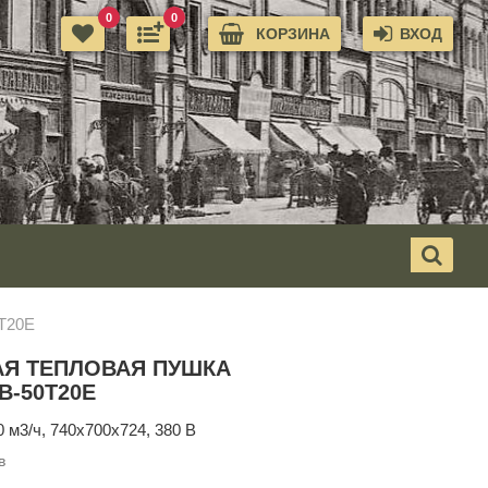
0
0
КОРЗИНА
ВХОД
Т20Е
АЯ ТЕПЛОВАЯ ПУШКА
-50Т20Е
00 м3/ч, 740х700х724, 380 В
в