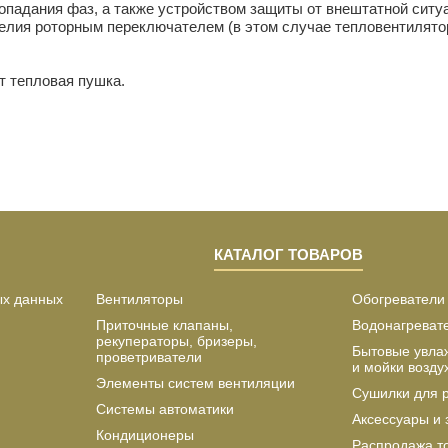
ропадания фаз, а также устройством защиты от внештатной ситу
елия роторным переключателем (в этом случае тепловентилято
т тепловая пушка.
КАТАЛОГ ТОВАРОВ
ых данных
Вентиляторы
Обогреватели
Приточные клапаны,
Водонагреват
рекуператоры, бризеры,
Бытовые увла
проветриватели
и мойки возду
Элементы систем вентиляции
Сушилки для 
Системы автоматики
Аксессуары и 
Кондиционеры
Распродажа т