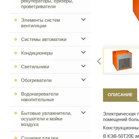
рекуператоры, бризеры,
проветриватели
Элементы систем
вентиляции
Системы автоматики
Кондиционеры
Светильники
Обогреватели
Водонагреватели
ОПИСАНИЕ
накопительные
Бытовые увлажнители,
Электрическая 
осушители и мойки
помещений боль
воздуха
Конструкционны
В КЭВ-50Т20Е вм
Сушилки для рук