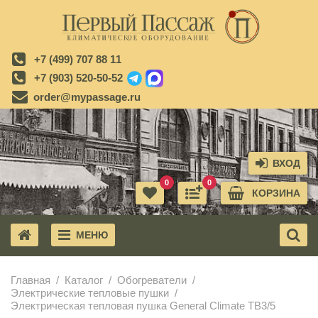
+7 (499) 707 88 11
+7 (903) 520-50-52
order@mypassage.ru
ВХОД
0
0
КОРЗИНА
МЕНЮ
X
Главная
Каталог
Обогреватели
Электрические тепловые пушки
Электрическая тепловая пушка General Climate ТВ3/5