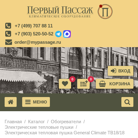
+7 (499) 707 88 11
+7 (903) 520-50-52
order@mypassage.ru
ВХОД
0
0
КОРЗИНА
МЕНЮ
X
Главная
Каталог
Обогреватели
Электрические тепловые пушки
Электрическая тепловая пушка General Climate ТВ18/18