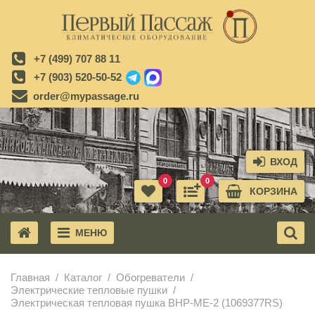
+7 (499) 707 88 11
+7 (903) 520-50-52
order@mypassage.ru
ВХОД
0
0
КОРЗИНА
МЕНЮ
X
Главная
Каталог
Обогреватели
Электрические тепловые пушки
Электрическая тепловая пушка BHP-ME-2 (1069377RS)