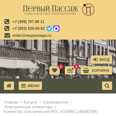
+7 (499) 707 88 11
+7 (903) 520-50-52
order@mypassage.ru
ВХОД
0
0
КОРЗИНА
МЕНЮ
X
Главная
Каталог
Обогреватели
Электрические конвекторы
Конвектор электрический REC-A1000M (1480807BR)