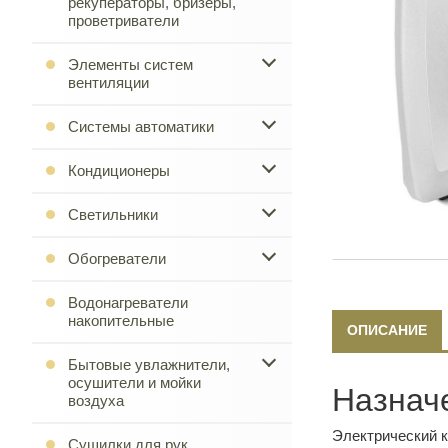
рекуператоры, бризеры,
проветриватели
Элементы систем
вентиляции
Системы автоматики
Кондиционеры
Светильники
Обогреватели
Водонагреватели
накопительные
ОПИСАНИЕ
Бытовые увлажнители,
осушители и мойки
Назнач
воздуха
Электрический к
Сушилки для рук