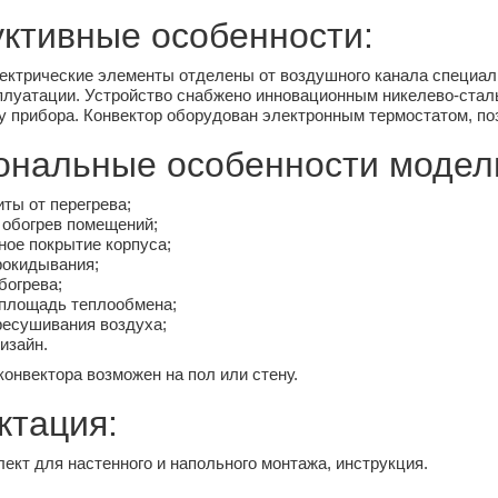
уктивные особенности:
ектрические элементы отделены от воздушного канала специал
сплуатации. Устройство снабжено инновационным никелево-ста
у прибора. Конвектор оборудован электронным термостатом, п
ональные особенности модел
ты от перегрева;
обогрев помещений;
ное покрытие корпуса;
рокидывания;
богрева;
 площадь теплообмена;
ресушивания воздуха;
изайн.
онвектора возможен на пол или стену.
ктация:
лект для настенного и напольного монтажа, инструкция.