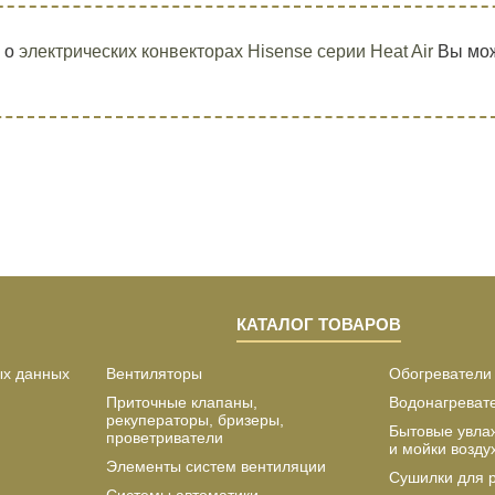
 о
электрических конвекторах Hisense серии Heat Air
Вы мож
КАТАЛОГ ТОВАРОВ
ых данных
Вентиляторы
Обогреватели
Приточные клапаны,
Водонагреват
рекуператоры, бризеры,
Бытовые увла
проветриватели
и мойки возду
Элементы систем вентиляции
Сушилки для 