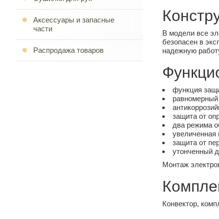
Констр
Аксессуары и запасные
части
В модели все эл
безопасен в эк
Распродажа товаров
надежную работ
Функци
функция защи
равномерный 
антикоррозий
защита от оп
два режима о
увеличенная
защита от пе
утонченный д
Монтаж электрок
Компле
Конвектор, комп