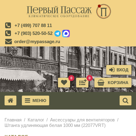
+7 (499) 707 88 11
+7 (903) 520-50-52
order@mypassage.ru
ВХОД
0
0
КОРЗИНА
МЕНЮ
X
Главная
Каталог
Аксессуары для вентиляторов
Штанга удлиняющая белая 1000 мм (22077VRT)