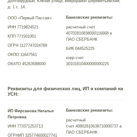
Долгопрудный, Южная улица, микрорайон Шереметьевский,
д. 1 с. 14.
Банковские реквизиты:
ООО «Первый Пассаж»
ИНН 7719824521
расчетный счет
40702810838000116668 в
КПП 771501001
ПАО СБЕРБАНК
ОГРН 1127747024789
БИК 044525225
ОКПО 11647561
корр.счет
ОКАТО 45263588000
30101810400000000225
Реквизиты для физических лиц, ИП и компаний на
УСН:
Банковские реквизиты:
ИП Фирсанова Наталья
Петровна
расчетный
ИНН 773371253713
счет 40802810638710000737 в
ПАО СБЕРБАНК
ОГРНИП 325774600027741