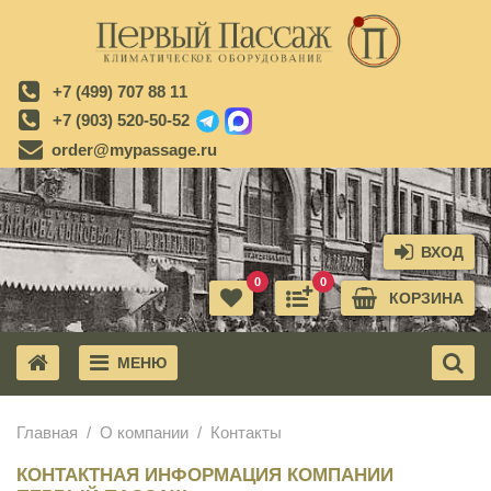
+7 (499) 707 88 11
+7 (903) 520-50-52
order@mypassage.ru
ВХОД
0
0
КОРЗИНА
МЕНЮ
X
Главная
О компании
Контакты
КОНТАКТНАЯ ИНФОРМАЦИЯ КОМПАНИИ