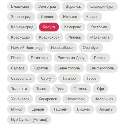
Владимир
Волгоград
Воронеж
Екатеринбург
Зеленоград
Ижевск
Иркутск
Казань
Калининград
Калуга
Кемерово
Кострома
Краснодар
Красноярск
Липецк
Махачкала
Нижний Новгород
Новосибирск
Оренбург
Пенза
Пятигорск
Ростов-на-Дону
Рязань
Самара
Саратов
Севастополь
Симферополь
Ставрополь
Сургут
Таганрог
Тверь
Тольятти
Томск
Тула
Тюмень
Уфа
Ульяновск
Хабаровск
Чебоксары
Челябинск
Минск
Ереван
Ташкент
Бишкек
Алматы
Нур-Султан (Астана)