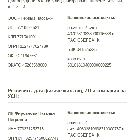
Долгопрудный, Южная улица, микрорайон Шереметьевский,
д. 1 с. 14.
Банковские реквизиты:
ООО «Первый Пассаж»
ИНН 7719824521
расчетный счет
40702810838000116668 в
КПП 771501001
ПАО СБЕРБАНК
ОГРН 1127747024789
БИК 044525225
ОКПО 11647561
корр.счет
ОКАТО 45263588000
30101810400000000225
Реквизиты для физических лиц, ИП и компаний на
УСН:
Банковские реквизиты:
ИП Фирсанова Наталья
Петровна
расчетный
ИНН 773371253713
счет 40802810638710000737 в
ПАО СБЕРБАНК
ОГРНИП 325774600027741