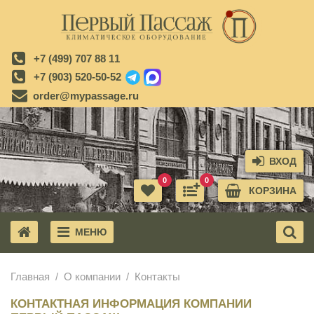
+7 (499) 707 88 11
+7 (903) 520-50-52
order@mypassage.ru
ВХОД
0
0
КОРЗИНА
МЕНЮ
X
Главная
О компании
Контакты
КОНТАКТНАЯ ИНФОРМАЦИЯ КОМПАНИИ