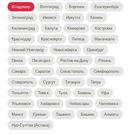
Владимир
Волгоград
Воронеж
Екатеринбург
Зеленоград
Ижевск
Иркутск
Казань
Калининград
Калуга
Кемерово
Кострома
Краснодар
Красноярск
Липецк
Махачкала
Нижний Новгород
Новосибирск
Оренбург
Пенза
Пятигорск
Ростов-на-Дону
Рязань
Самара
Саратов
Севастополь
Симферополь
Ставрополь
Сургут
Таганрог
Тверь
Тольятти
Томск
Тула
Тюмень
Уфа
Ульяновск
Хабаровск
Чебоксары
Челябинск
Минск
Ереван
Ташкент
Бишкек
Алматы
Нур-Султан (Астана)