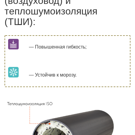
(воздуховод) и
теплошумоизоляция
(ТШИ):
— Повышенная гибкость;
— Устойчив к морозу.