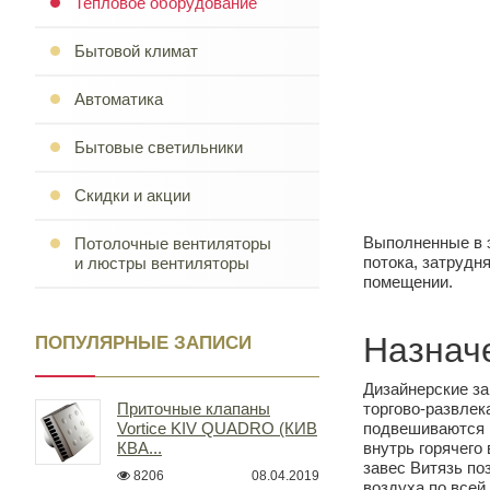
Тепловое оборудование
Бытовой климат
Автоматика
Бытовые светильники
Скидки и акции
Выполненные в э
Потолочные вентиляторы
потока, затрудн
и люстры вентиляторы
помещении.
Назнач
ПОПУЛЯРНЫЕ ЗАПИСИ
Дизайнерские за
Приточные клапаны
торгово-развлек
Vortice KIV QUADRO (КИВ
подвешиваются 
КВА...
внутрь горячего
завес Витязь по
8206
08.04.2019
воздуха по всей