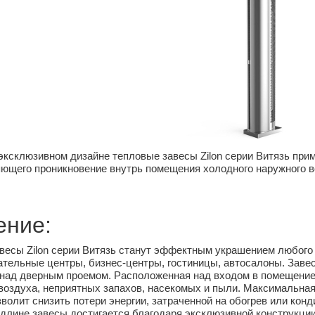
ксклюзивном дизайне тепловые завесы Zilon серии Витязь при
яющего проникновение внутрь помещения холодного наружного в
ение:
весы Zilon серии Витязь станут эффектным украшением любого
ательные центры, бизнес-центры, гостиницы, автосалоны. Завес
над дверным проемом. Расположенная над входом в помещение 
 воздуха, неприятных запахов, насекомых и пыли. Максимальная
зволит снизить потери энергии, затраченной на обогрев или ко
 длине завесы достигается благодаря эксклюзивной конструкц