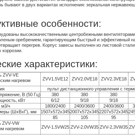
язь бывают в двух вариантах исполнения: зеркальная нержавею
уктивные особенности:
рудованы высококачественными центробежными вентиляторами 
леным оребрением, гарантирующим быстрый и эффективный наг
отвращает перегрев. Корпус завесы выполнен из листовой стал
к коррозии.
ские характеристики:
ь ZVV-VE
ZVV1.5VE12
ZVV2.0VE18
ZVV2.3VE18
Z
еским нагревом
ия
пульт дистанционного управления с терм
ряжение, В (50 Гц)
380
380
380
щность, кВт
6/12
9/18
9/18
 м3/ч
1800/2400
2400/3600
2400/3600
3
меры (ШхВхГ), мм
1507х572х345
2007х572х345
2207х572х345
24
85
105
95
ь ZVV-VW
ZVV-1.5VW25
ZVV-2.0VW35
ZVV-2.3VW35
ZV
ым нагревом