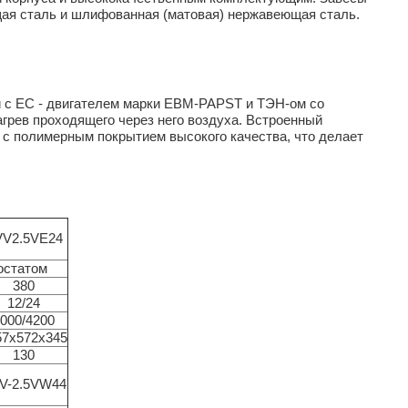
щая сталь и шлифованная (матовая) нержавеющая сталь.
с ЕС - двигателем марки EBM-PAPST и ТЭН-ом со
рев проходящего через него воздуха. Встроенный
и с полимерным покрытием высокого качества, что делает
VV2.5VE24
остатом
380
12/24
000/4200
57х572х345
130
V-2.5VW44