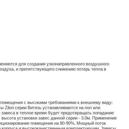
меняются для создания узконаправленного воздушного
оздуха, и препятствующего снижению потерь тепла в
 помещения с высокими требованиями к внешнему виду:
ы Zilon серии Витязь устанавливаются на пол или
завеса в теплое время будет предотвращать попадание
 высота установки завес данной серии - 3.0м. Применение
ндиционирование помещения на 80-90%. Мощный поток
ии корпуса и высококачественным комплектующим. Завесы