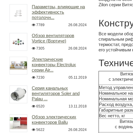
Zilon серии Вит
Параметры, влияющие на
эффективность
потолочн...
Констр
7789
26.08.2024
Все модели обо
Обзор вентиляторов
спиральным риф
Vortice (Вортиче)
термостат, пред
7305
26.08.2024
его устойчивым 
Электрические
Техниче
конвекторы Electrolux
серии Air...
Витяз
7230
05.11.2019
с электрич
Метод управлен
Серия канальных
Номинальное нап
вентиляторов Soler and
Palau ...
Номинальная мо
Расход воздуха,
6520
13.11.2018
Габаритные раз
Вес нетто, кг
Обзор электрических
Витяз
конвекторов Ballu
с водян
5622
26.08.2024