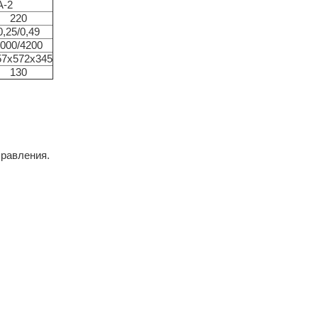
A-2
220
0,25/0,49
000/4200
57х572х345
130
правления.