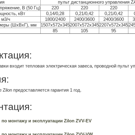
ия
пульт дистанционного управления Z
ряжение, В (50 Гц)
220
220
220
щность, кВт
0,14/0,28
0,21/0,42
0,21/0,42
 м3/ч
1800/2400
2400/3600
2400/3600
3
меры (ШхВхГ), мм
1507х572х345
2007х572х345
2207х572х345
24
85
105
95
ктация:
авки входит тепловая электрическая завеса, проводной пульт у
я:
 Zilon предоставляется гарантия 1 год.
нтация:
 по монтажу и эксплуатации Zilon ZVV-EV
 по монтажу и эксплуатации Zilon ZVV-VW